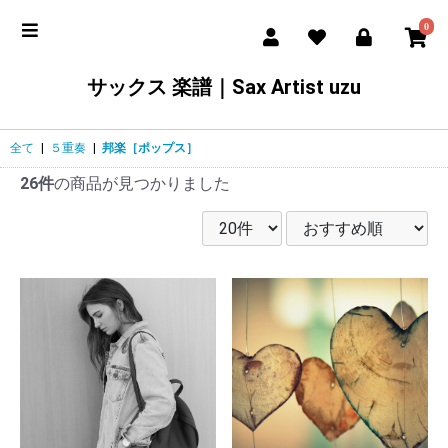
0
サックス 楽譜｜Sax Artist uzu
全て
|
５重奏
|
邦楽［ポップス］
26件
の商品が見つかりました