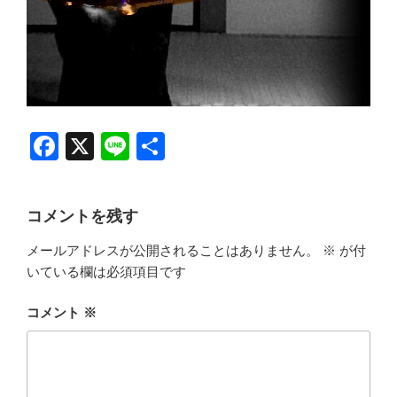
F
X
Li
共
a
n
有
c
e
コメントを残す
e
メールアドレスが公開されることはありません。
※
が付
b
いている欄は必須項目です
o
o
コメント
※
k