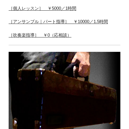
［個人レッスン］ ￥5000／1時間
［アンサンブル｜パート指導］ ￥10000／1.5時間
［吹奏楽指導］ ￥0（応相談）