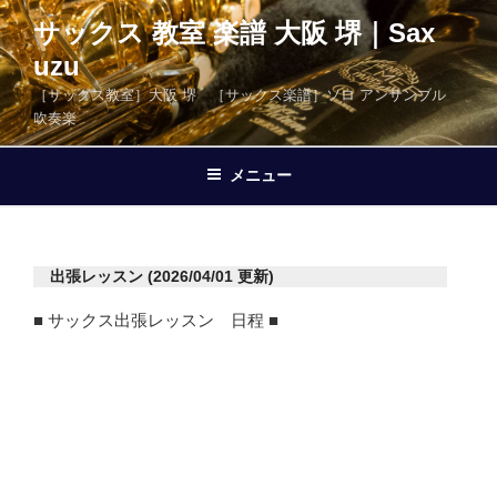
コ
サックス 教室 楽譜 大阪 堺｜Sax
ン
uzu
テ
ン
［サックス教室］大阪 堺 ［サックス楽譜］ソロ アンサンブル
ツ
吹奏楽
へ
ス
メニュー
キ
ッ
プ
出張レッスン (2026/04/01 更新)
■ サックス出張レッスン 日程 ■