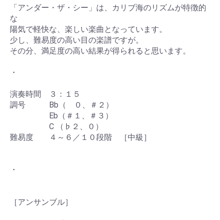
「アンダー・ザ・シー」は、カリブ海のリズムが特徴的
な
陽気で軽快な、楽しい楽曲となっています。
少し、難易度の高い目の楽譜ですが。
その分、満足度の高い結果が得られると思います。
・
演奏時間 ３：１５
調号 Bb（ ０、＃２）
Eb（＃１、＃３）
C （♭２、０）
難易度 ４～６／１０段階 ［中級］
・
［アンサンブル］