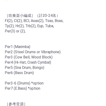
［吹奏楽小編成］（計20-24名）
Fl(2), Cl(2), BCl, Asax(2), Tsax, Bsax,
Tp(2), Hr(2), Trb(2), Eup, Tuba,
Per(3) or (2),
Per1 (Marimba)
Per2 (Steel Drums or Vibraphone)
Per3 (Cow Bell, Wood Block)
Per4 (Hi-Hat, Crash Cymbal)
Per5 (Sna Drum, Bongo)
Per6 (Bass Drum)
Per3-6 (Drums) *option
Per7 (E.Bass) *option
［参考音源］