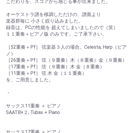
こだわりを、スコアから感じる事が出来ました。
オーケストラ譜を移調しただけの、譜面より
楽器群毎に 小さく絞り込みました。
録音は、PCの性能を 超えてしまいましたので（笑）
１１重奏＋ピアノ版 のみです。ご了承下さい。
［52重奏＋Pf］ 弦楽器３人の場合。Celesta, Harp（ピア
ノ）
［26重奏＋Pf］ 弦（９重奏）木（８重奏）金（９重奏）
［17重奏＋Pf］ 弦（９重奏）木 金（８重奏）
［11重奏＋Pf］ 弦 木 金（１１重奏）
を、ご用意しました。
・
サックス11重奏 ＋ ピアノ
SAATB×２, Tubax + Piano
サックス17重奏 ＋ ピアノ