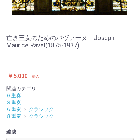
亡き王女のためのパヴァーヌ Joseph
Maurice Ravel(1875-1937)
￥5,000
税込
関連カテゴリ
６重奏
８重奏
６重奏
＞
クラシック
８重奏
＞
クラシック
編成