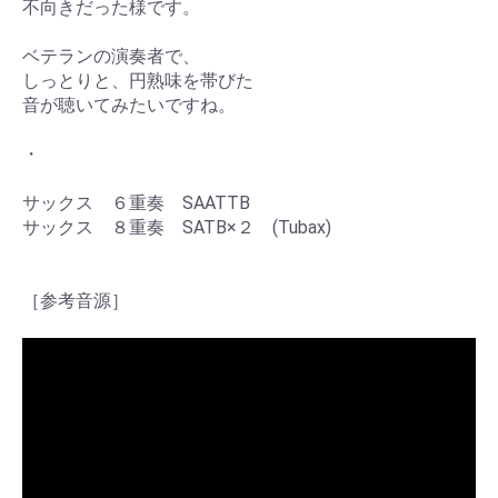
不向きだった様です。
ベテランの演奏者で、
しっとりと、円熟味を帯びた
音が聴いてみたいですね。
・
サックス ６重奏 SAATTB
サックス ８重奏 SATB×２ (Tubax)
［参考音源］