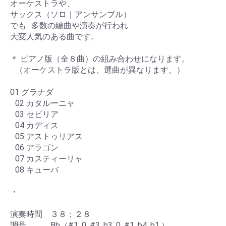
オーケストラや、
サックス（ソロ｜アンサンブル）
でも 多数の編曲や演奏が行われ
大変人気のある曲です。
＊ ピアノ版（全８曲）の組み合わせになります。
（オーケストラ版とは、選曲が異なります。）
01 グラナダ
02 カタルーニャ
03 セビリア
04 カディス
05 アストゥリアス
06 アラゴン
07 カスティーリャ
08 キューバ
・
演奏時間 ３８：２８
調号 Bb（#1, 0, #3, b3, 0, #1, b4, b1,）