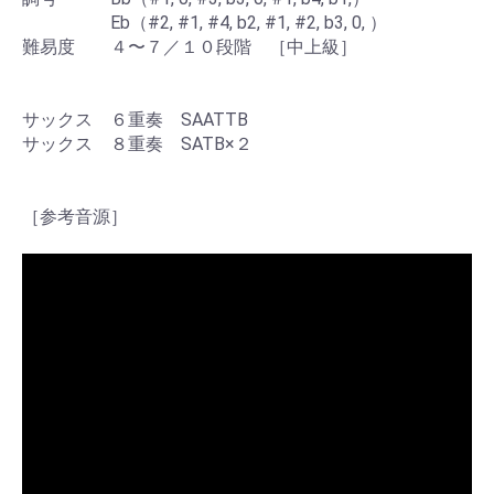
Eb（#2, #1, #4, b2, #1, #2, b3, 0, ）
難易度 ４〜７／１０段階 ［中上級］
サックス ６重奏 SAATTB
サックス ８重奏 SATB×２
［参考音源］